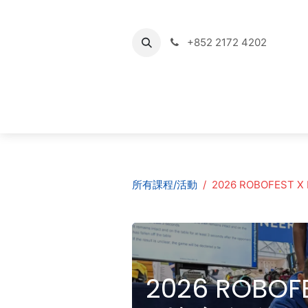
Skip to Content
+852 2172 4202
Home Page
Sh
所有課程/活動
2026 ROBOFES
2026 ROBO