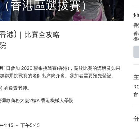
 （香港區選拔賽）
香
(香港)｜比賽全攻略
香
樓
院
2月1日參加 2026 聯乘挑戰賽(香港)，關於比賽的講解及如果
加聯乘挑戰賽的老師出席簡介會。參加者需要預先登記。
R
港) 的負責老師。
會
號彌敦商務大廈2樓A 香港機械人學院
:45 ﹣ 下午5:45