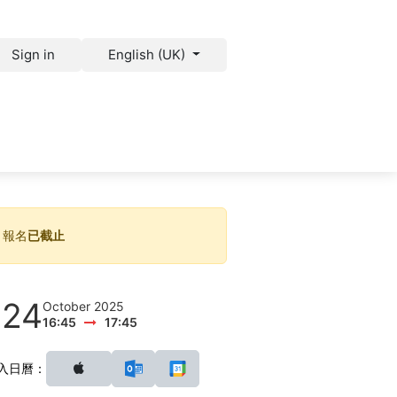
Sign in
English (UK)
Us
Recruitment
報名
已截止
24
October 2025
16:45
17:45
入日曆：