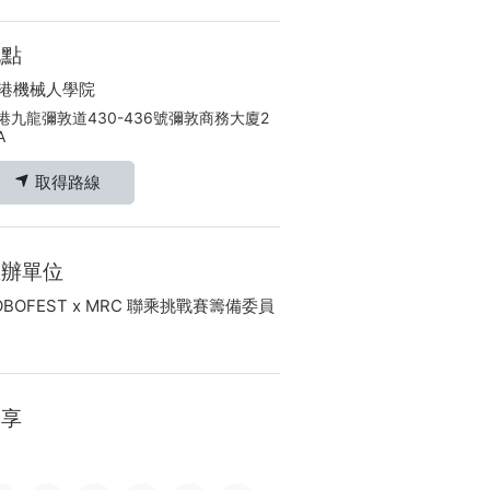
地點
港機械人學院
港九龍彌敦道430-436號彌敦商務大廈2
A
取得路線
主辦單位
OBOFEST x MRC 聯乘挑戰賽籌備委員
分享