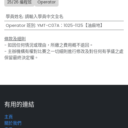
25/26 編程班
Operator
學員姓名
:
請輸入學員中文全名
Operator 班別
:
YMT-C07A：1025-1125【油麻地】
條款及細則
- 如因任何情況或理由，所繳之費用概不退回。
- 主辦機構有權對比賽之一切細則進行修改及對任何有爭議之處
保留最終決定權。
有用的連結
主頁
關於我們