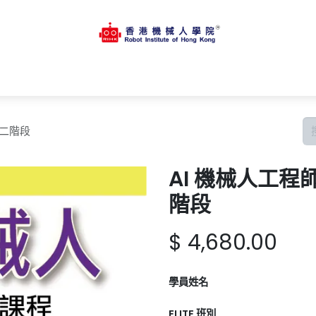
主頁
商店
課程資料
學習平台
活動
支援中心
招聘人
 第二階段
AI 機械人工程師證
階段
$
4,680.00
學員姓名
ELITE 班別